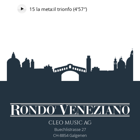
15 la meta:il trionfo (4’57″)
CLEO MUSIC AG
Buechlistrasse 27
CH-8854 Galgenen