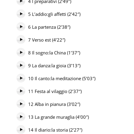
4 I preparativi (2’49″)
5 L’addio:gli affetti (2’42″)
6 La partenza (2’38″)
7 Verso est (4’22″)
8 Il sogno:la China (1’37″)
9 La danza:la gioia (3’13″)
10 Il canto:la meditazione (5’03″)
11 Festa al vilaggio (2’37″)
12 Alba in pianura (3’02″)
13 La grande muraglia (4’00″)
14 Il diario:la storia (2’27″)