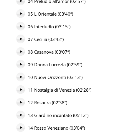
04 Preludio all’amor (02’57”)
05 L Orientale (03’40”)
06 Interludio (03’15”)
07 Cecilia (03’42”)
08 Casanova (03’07”)
09 Donna Lucrezia (02’59”)
10 Nuovi Orizzonti (03’13”)
11 Nostalgia di Venezia (02’28”)
12 Rosaura (02’38”)
13 Giardino incantato (05’12”)
14 Rosso Veneziano (03’04”)